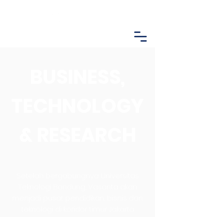
BUSINESS,
TECHNOLOGY
& RESEARCH
Setelah bergabungnya Universitas
Teknologi Bandung, Vasanta akan
menjadi pusat pendidikan, bisnis dan
teknologi di koridor timur Jakarta