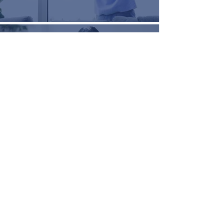
Premium
Shophouse
Learn More
STC ITB
Technopark