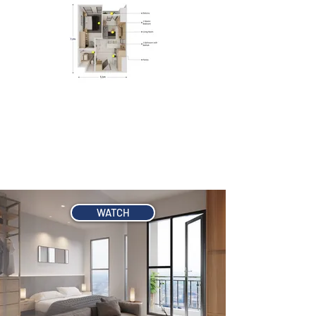
Desain modern minimalis
dengan 1 ruang tidur dan ukuran
lebih luas. Cocok bagi Anda
yang penuh semangat dan
inspirasi.
WATCH