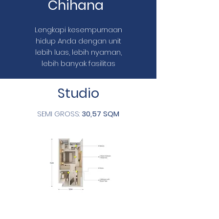
Chihana
Lengkapi kesempurnaan
hidup Anda dengan unit
lebih luas, lebih nyaman,
lebih banyak fasilitas
Studio
SEMI GROSS:
30,57 SQM
Desain modern minimalis tanpa
sekat, cocok bagi Anda yang