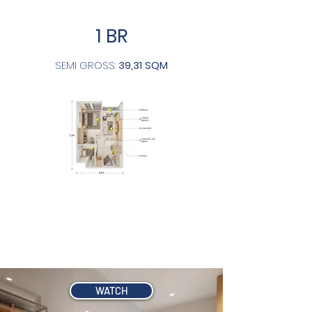
1 BR
SEMI GROSS:
39,31 SQM
Desain modern minimalis
dengan 1 ruang tidur, cocok bagi
Anda yang penuh semangat
dan inspirasi.
WATCH