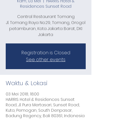
Kam, 03 Mei
  |  
HARRIS Hotel &
Residences Sunset Road
Central Restaurant Tomang
Jl. Tomang Raya No.29, Tomang, Grogol
petamburan, Kota Jakarta Barat, DKI
Jakarta
Registration is Closed
See other events
Waktu & Lokasi
03 Mei 2018, 18.00
HARRIS Hotel & Residences Sunset
Road, Jl. Pura Mertasari, Sunset Road,
Kuta, Pemogan, South Denpasar,
Badung Regency, Bali 80361, Indonesia