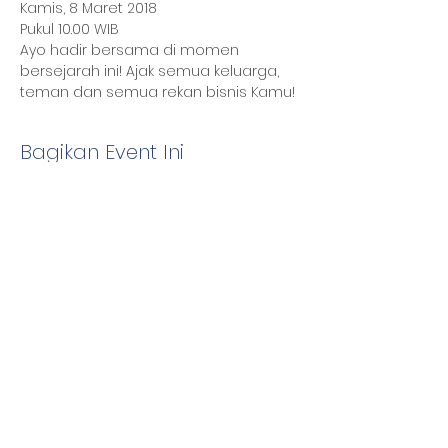
Kamis, 8 Maret 2018
Pukul 10.00 WIB
Ayo hadir bersama di momen 
bersejarah ini! Ajak semua keluarga, 
teman dan semua rekan bisnis Kamu!
Bagikan Event Ini
Vasanta Innopark
Kawasan MM2100 Jl. Kalimantan Kavling
CB 2, Apartemen Vasanta, Desa
Gandamekar, Kecamatan Cikarang Barat,
Bekasi 17530