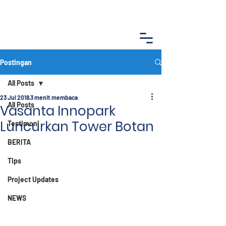
Postingan
All Posts
23 Jul 2018
3 menit membaca
All Posts
Vasanta Innopark
Luncurkan Tower Botan
Testimoni
BERITA
Tips
Project Updates
NEWS