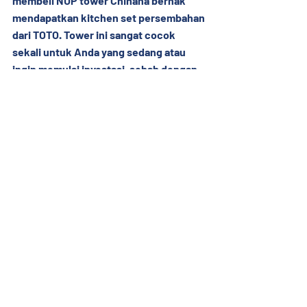
membeli NUP tower Chihana berhak 
mendapatkan kitchen set persembahan 
dari TOTO. Tower ini sangat cocok 
sekali untuk Anda yang sedang atau 
ingin memulai investasi, sebab dengan 
spesifikasi yang tinggi, lokasi yang 
strategis dan dikelilingi banyak 
infrastruktur terbaru, harga jual yang 
dipersembahkan oleh Vasanta dan 
Mitsubishi Corporation jauh dibawah 
pasaran.
Informasi lebih lanjut silahkan kunjungi 
www.vasanta.co.id atau hubungi 
marketing gallery Vasanta Innopark di 
nomor telpon 
021-50.100.899 
atau 
WhatsApp ke nomor 
0819.100.899