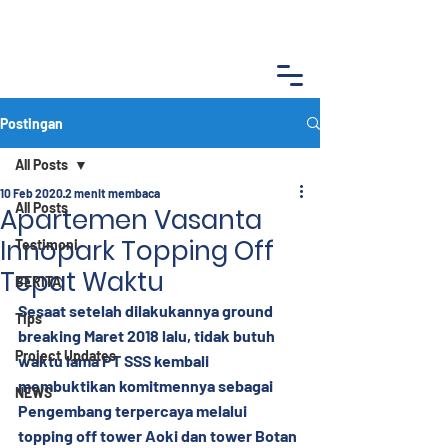
Postingan
All Posts
10 Feb 2020
2 menit membaca
All Posts
Apartemen Vasanta
Innopark Topping Off
Testimoni
Tepat Waktu
BERITA
Sesaat setelah dilakukannya ground 
Tips
breaking Maret 2018 lalu, tidak butuh 
Project Updates
waktu lama PT SSS kembali 
membuktikan komitmennya sebagai 
NEWS
Pengembang terpercaya melalui 
topping off tower Aoki dan tower Botan 