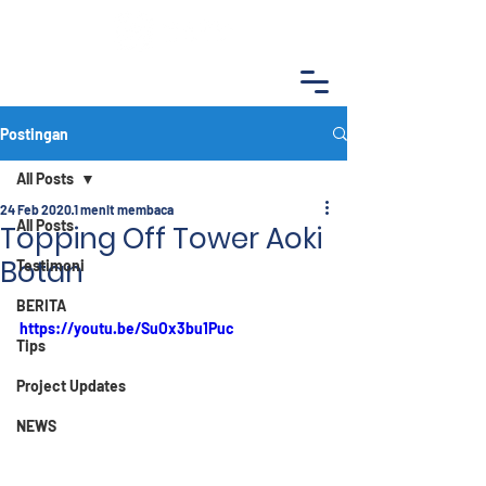
Postingan
All Posts
24 Feb 2020
1 menit membaca
All Posts
Topping Off Tower Aoki
Botan
Testimoni
BERITA
https://youtu.be/SuOx3bu1Puc
Tips
Project Updates
NEWS