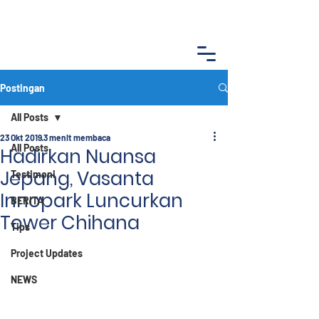
Postingan
All Posts
23 Okt 2019
3 menit membaca
All Posts
Hadirkan Nuansa
Jepang, Vasanta
Testimoni
Innopark Luncurkan
BERITA
Tower Chihana
Tips
Project Updates
NEWS