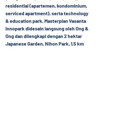
residential (apartemen, kondominium, 
serviced apartment), serta technology 
& education park. Masterplan Vasanta 
lnnopark didesain langsung oleh Ong & 
Ong dan dilengkapi dengan 2 hektar 
Japanese Garden, Nihon Park, 1,5 km 
Japanese shopping street dan ITB 
Technopark.
Dua Tower Vasanta lnnopark 
sebelumnya, Aoki dan Botan 
menggandeng PT PP Property Tbk 
sebagai main contractor dengan 
pembangunan menggunakan teknologi 
Kumkang. Vasanta lnnopark sejak awal 
mula pembangunan memiliki komitmen 
yang kuat dalam hal “on time delivery” 
kepada seluruh Customer. Sejak Maret 