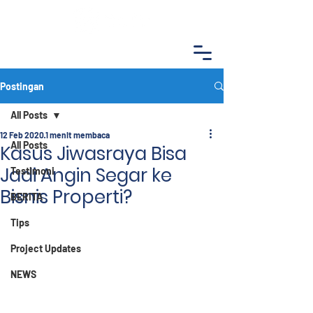
Postingan
All Posts
12 Feb 2020
1 menit membaca
All Posts
Kasus Jiwasraya Bisa
Jadi Angin Segar ke
Testimoni
Bisnis Properti?
BERITA
Tips
Project Updates
NEWS