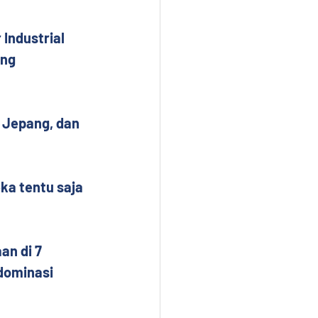
Industrial 
ng 
 Jepang, dan 
ka tentu saja 
an di 7 
dominasi 