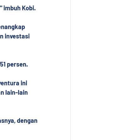
" imbuh Kobi.
menangkap 
 investasi 
51 persen.
ntura ini 
 lain-lain 
asnya, dengan 