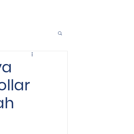
021 50300099
Contact Us
ya
llar
lah