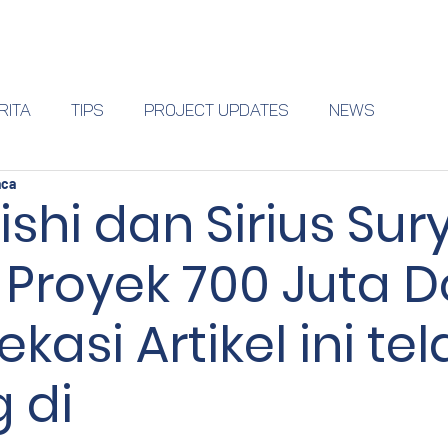
Why Vasanta
Amenities
Apartment
Shophouse
RITA
Tips
Project Updates
NEWS
aca
ishi dan Sirius Sur
Proyek 700 Juta Do
ekasi Artikel ini te
 di