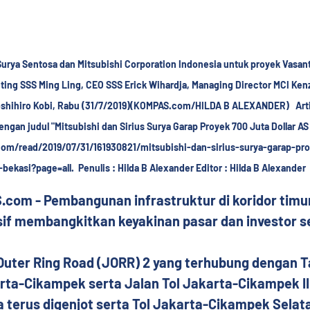
urya Sentosa dan Mitsubishi Corporation Indonesia untuk proyek Vasanta 
eting SSS Ming Ling, CEO SSS Erick Wihardja, Managing Director MCI Kenz
oshihiro Kobi, Rabu (31/7/2019)(KOMPAS.com/HILDA B ALEXANDER)   Artike
gan judul "Mitsubishi dan Sirius Surya Garap Proyek 700 Juta Dollar AS 
com/read/2019/07/31/161930821/mitsubishi-dan-sirius-surya-garap-proy
-bekasi?page=all.  Penulis : Hilda B Alexander Editor : Hilda B Alexander
om - Pembangunan infrastruktur di koridor timur
if membangkitkan keyakinan pasar dan investor se
Outer Ring Road (JORR) 2 yang terhubung dengan T
rta-Cikampek serta Jalan Tol Jakarta-Cikampek II
 terus digenjot serta Tol Jakarta-Cikampek Selat