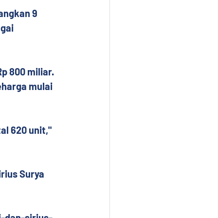
angkan 9 
gai 
 800 miliar. 
eharga mulai 
l 620 unit," 
rius Surya 
-dan-sirius-