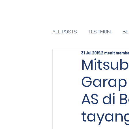
Home
All Posts
Testimoni
BE
31 Jul 2019
2 menit memb
Mitsub
Garap 
AS di B
tayang