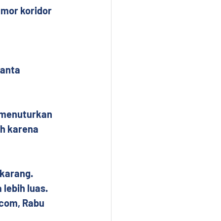
mor koridor 
 
anta 
i menuturkan 
h karena 
karang. 
ebih luas. 
com, Rabu 