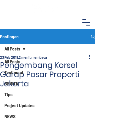
Postingan
All Posts
23 Feb 2018
2 menit membaca
All Posts
Pengembang Korsel
Garap Pasar Properti
Testimoni
Jakarta
BERITA
Tips
Project Updates
NEWS