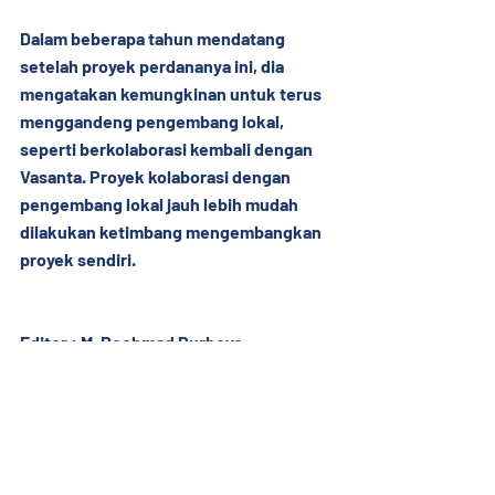
Dalam beberapa tahun mendatang 
setelah proyek perdananya ini, dia 
mengatakan kemungkinan untuk terus 
menggandeng pengembang lokal, 
seperti berkolaborasi kembali dengan 
Vasanta. Proyek kolaborasi dengan 
pengembang lokal jauh lebih mudah 
dilakukan ketimbang mengembangkan 
proyek sendiri.
Editor : M. Rochmad Purboyo
Sumber: 
Bisnis.com
#GSEC
#News
#VasantaInnopark