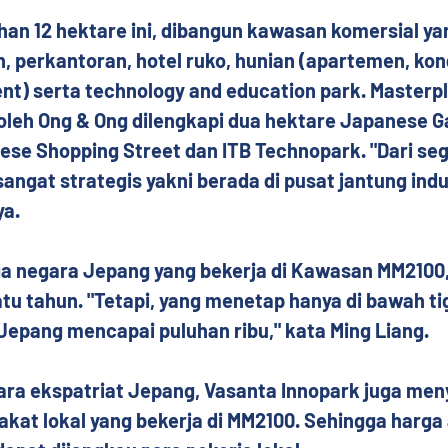
han 12 hektare ini, dibangun kawasan komersial yan
, perkantoran, hotel ruko, hunian (apartemen, ko
nt) serta technology and education park. Masterp
oleh Ong & Ong‎ dilengkapi dua hektare Japanese G
ese Shopping Street‎ dan ITB Technopark. "Dari segi
angat strategis yakni berada di pusat jantung indu
ya.
ga negara Jepang yang bekerja di Kawasan MM2100,
tu tahun. "Tetapi, yang menetap hanya di bawah tig
Jepang mencapai puluhan ribu," kata Ming Liang.
ara ekspatriat Jepang, Vasanta Innopark juga men
kat lokal yang bekerja di MM2100. Sehingga harga