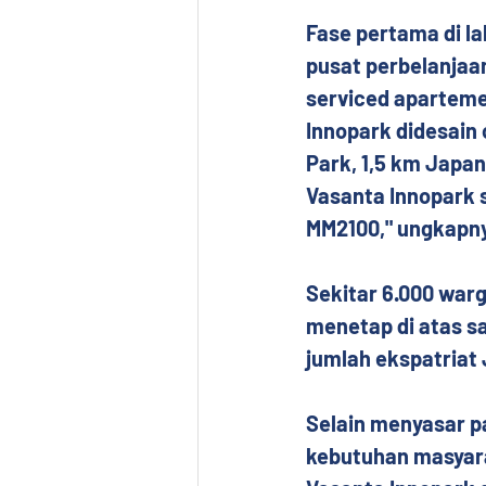
Fase pertama di la
pusat perbelanjaan
serviced aparteme
Innopark didesain 
Park, 1,5 km Japan
Vasanta Innopark s
MM2100," ungkapn
Sekitar 6.000 war
menetap di atas sa
jumlah ekspatriat 
Selain menyasar p
kebutuhan masyara