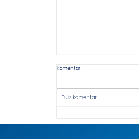
Komentar
Tulis komentar...
Untungkah Investasi
Properti Saat Resesi?
Simak Disini