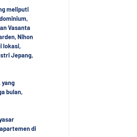
g meliputi 
ndominium, 
lan Vasanta 
arden, Nihon 
 lokasi, 
stri Jepang, 
 yang 
a bulan, 
yasar 
 apartemen di 