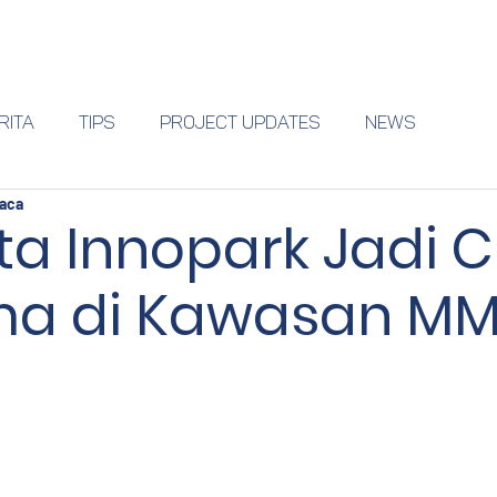
Why Vasanta
Amenities
Apartment
Shophouse
RITA
Tips
Project Updates
NEWS
aca
a Innopark Jadi 
ma di Kawasan MM