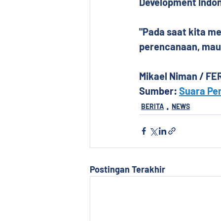
Development Indon
"Pada saat kita m
perencanaan, mau k
Mikael Niman / FER
Sumber: 
Suara Pe
BERITA
NEWS
Postingan Terakhir