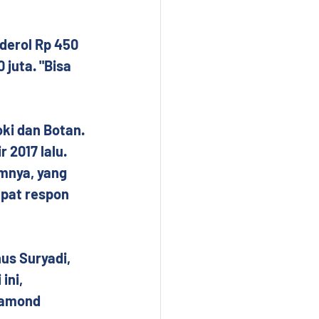
derol Rp 450 
 juta. "Bisa 
ki dan Botan. 
 2017 lalu. 
mnya, yang 
apat respon 
us Suryadi, 
ni, 
iamond 