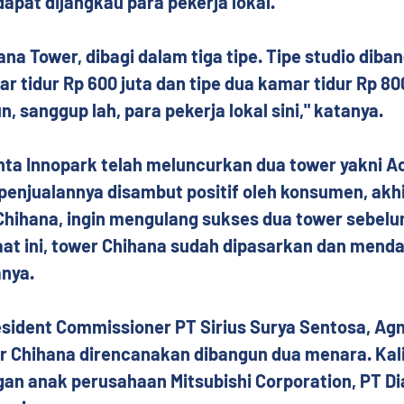
apat dijangkau para pekerja lokal.
ana Tower, dibagi dalam tiga tipe. Tipe studio diban
ar tidur Rp 600 juta dan tipe dua kamar tidur Rp 800
, sanggup lah, para pekerja lokal sini," katanya.
ta Innopark telah meluncurkan dua tower yakni Ao
 penjualannya disambut positif oleh konsumen, akhir
a Chihana, ingin mengulang sukses dua tower sebelu
aat ini, tower Chihana sudah dipasarkan dan mend
anya.
sident Commissioner PT Sirius Surya Sentosa, Agn
 Chihana direncanakan dibangun dua menara. Kali i
gan anak perusahaan Mitsubishi Corporation, PT D