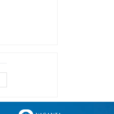
omi RI Mentok di 5%,
is Properti Aman
ak Ya?