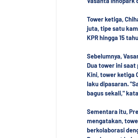
Vasanta Innopark d
Tower ketiga, Chih
juta, tipe satu kam
KPR hingga 15 tahun
Sebelumnya, Vasan
Dua tower ini saat
‎Kini, tower ketig
laku dipasaran. "S
bagus sekali," kat
Sementara itu, Pre
mengatakan, tower
berkolaborasi den