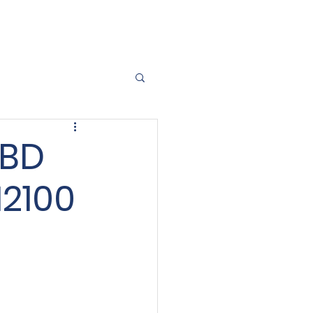
021 50300099
Contact Us
CBD
2100