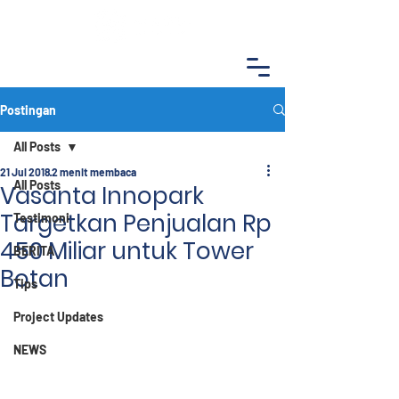
Postingan
All Posts
21 Jul 2018
2 menit membaca
All Posts
Vasanta Innopark
Targetkan Penjualan Rp
Testimoni
450 Miliar untuk Tower
BERITA
Botan
Tips
Project Updates
NEWS