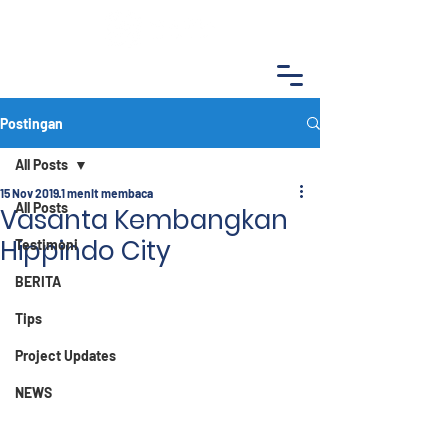
Postingan
All Posts
15 Nov 2019
1 menit membaca
All Posts
Vasanta Kembangkan
Hippindo City
Testimoni
BERITA
Tips
Project Updates
NEWS