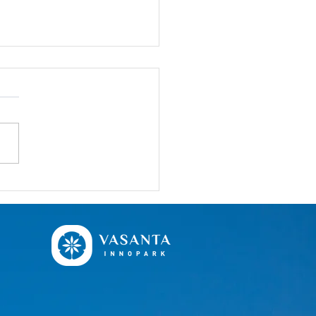
gal di Vasanta
park, Jarak Tak Lagi
 Halangan