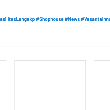
asilitasLengakp
#Shophouse
#News
#VasantaInn