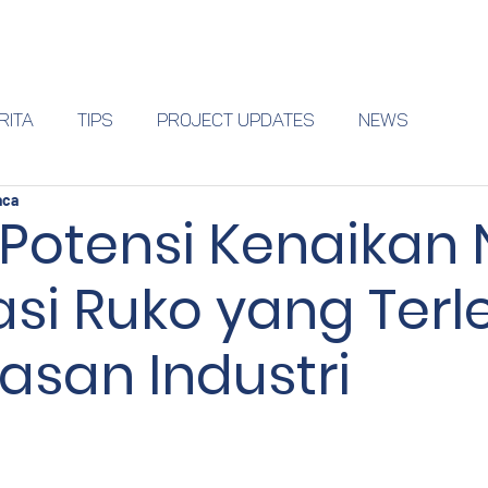
Why Vasanta
Amenities
Apartment
Shophouse
RITA
Tips
Project Updates
NEWS
aca
 Potensi Kenaikan N
asi Ruko yang Terl
asan Industri