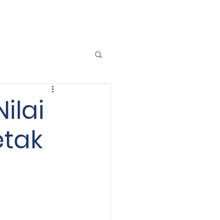
021 50300099
Contact Us
ilai
etak