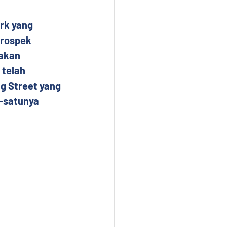
rk yang 
rospek 
akan 
telah 
g Street yang 
-satunya 