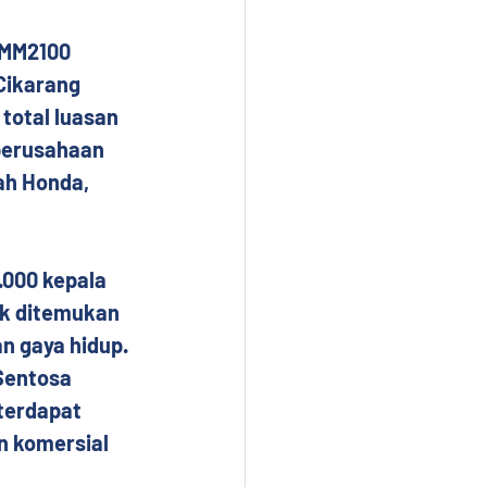
 MM2100 
Cikarang 
total luasan 
perusahaan 
ah Honda, 
.000 kepala 
ak ditemukan 
 gaya hidup. 
Sentosa 
terdapat 
n komersial 