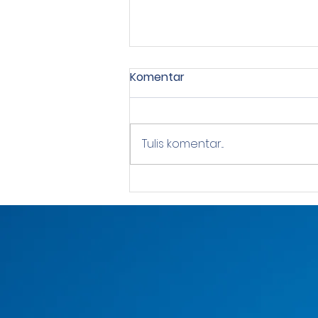
Komentar
Tulis komentar...
Cicilan Apartemen
Vasanta Setara Biaya Kos
Bulanan?