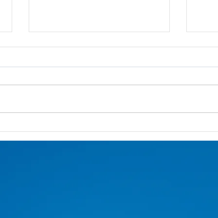
Hunian Paling Dekat
Ting
dengan Jakarta, Dimana
Inno
ya?
Jadi