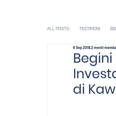
Home
All Posts
Testimoni
BE
6 Sep 2018
2 menit memb
Begini
Invest
di Kaw