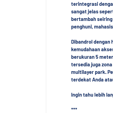
terintegrasi deng
sangat jelas sepert
bertambah seiring
penghuni, mahasisw
Dibandrol dengan h
kemudahaan akses d
berukuran 5 meter,
tersedia juga zona
multilayer park. 
terdekat Anda ata
Ingin tahu lebih la
***