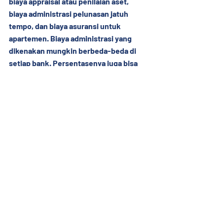
biaya appraisal atau penilaian aset, 
biaya administrasi pelunasan jatuh 
tempo, dan biaya asuransi untuk 
apartemen. Biaya administrasi yang 
dikenakan mungkin berbeda-beda di 
setiap bank. Persentasenya juga bisa 
berubah tergantung dari kebijakan bank 
itu sendiri.
Bagaimana? Sekarang Anda sudah 
mengerti kira-kira biaya apa saja yang 
harus disiapkan sebelum membeli 
apartemen. Ingatlah juga untuk tetap 
fokus memilih apartemen yang memiliki 
prospek nilai investasi yang terus 
berkembang salah satunya seperti 
apartemen Vasanta Innopark yang 