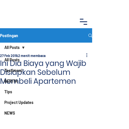
Postingan
All Posts
27 Feb 2019
2 menit membaca
All Posts
Ini Dia Biaya yang Wajib
Disiapkan Sebelum
Testimoni
Membeli Apartemen
BERITA
Tips
Project Updates
NEWS