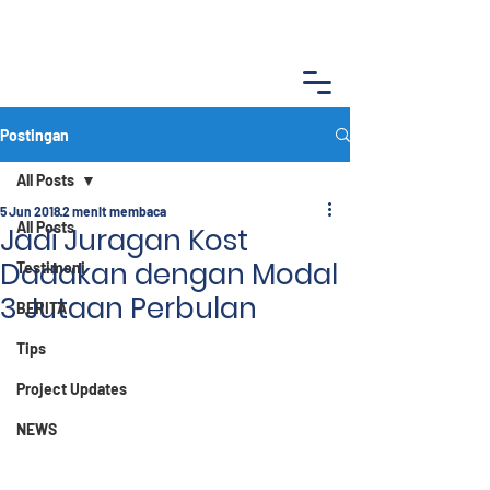
Postingan
All Posts
5 Jun 2018
2 menit membaca
All Posts
Jadi Juragan Kost
Dadakan dengan Modal
Testimoni
3 Jutaan Perbulan
BERITA
Tips
Project Updates
NEWS