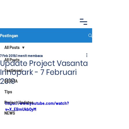
Postingan
All Posts
7 Feb 2019
1 menit membaca
All Posts
Update Project Vasanta
Innopark - 7 Februari
Testimoni
2019
BERITA
Tips
Project Updates
https://www.youtube.com/watch?
v=X_EBmUkbQyM
NEWS